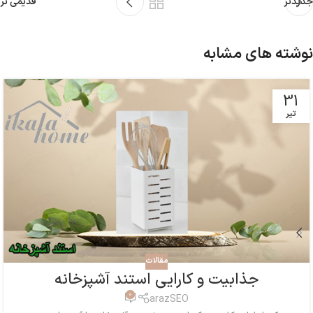
جدیدتر
قدیمی تر
نوشته های مشابه
31
تیر
مقالات
جذابیت و کارایی استند آشپزخانه
0
arazSEO