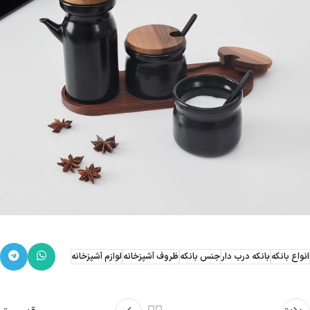
انواع بانکه
بانکه درب دار
جنس بانکه
ظروف آشپزخانه
لوازم آشپزخانه