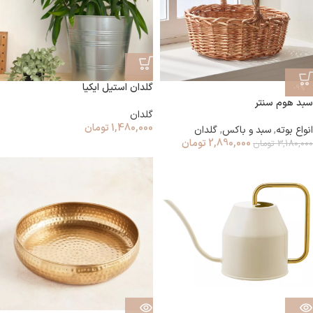
گلدان استیل ایکیا
-9%
سبد هوم سنتر
گلدان
1,480,000
تومان
انواع بوته
,
سبد و باکس
,
گلدان
2,890,000
تومان
3,180,000
تومان