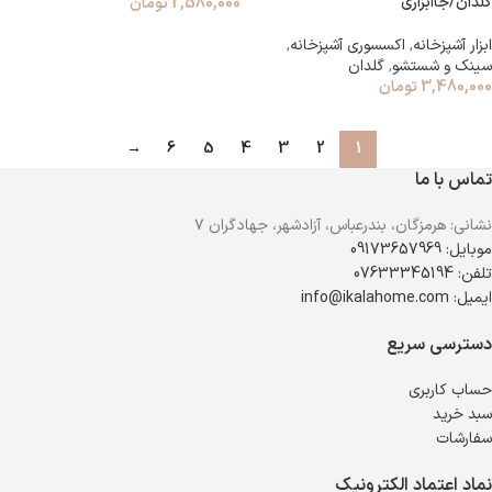
گلدان/جاابزاری
2,580,000
تومان
ابزار آشپزخانه
,
اکسسوری آشپزخانه
,
سینک و شستشو
,
گلدان
3,480,000
تومان
→
6
5
4
3
2
1
تماس با ما
نشانی: هرمزگان، بندرعباس، آزادشهر، جهادگران ۷
موبایل: 09173657969
تلفن: 07633345194
ایمیل: info@ikalahome.com
دسترسی سریع
حساب کاربری
سبد خرید
سفارشات
نماد اعتماد الکترونیک