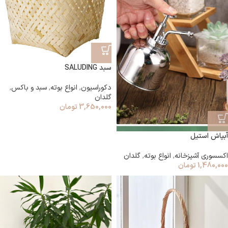
سبد SALUDING
دکوراسیون
,
انواع بوته
,
سبد و باکس
,
گلدان
3,650,000
تومان
آبپاش استیل
اکسسوری آشپزخانه
,
انواع بوته
,
گلدان
1,480,000
تومان