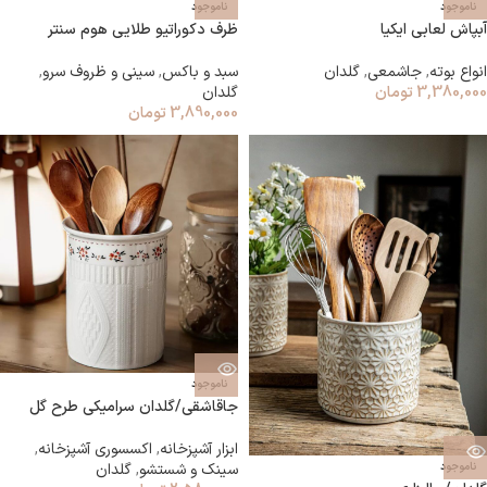
ناموجود
ناموجود
آبپاش لعابی ایکیا
ظرف دکوراتیو طلایی هوم سنتر
انواع بوته
,
جاشمعی
,
گلدان
سبد و باکس
,
سینی و ظروف سرو
,
3,380,000
تومان
گلدان
3,890,000
تومان
ناموجود
جاقاشقی/گلدان سرامیکی طرح گل
ابزار آشپزخانه
,
اکسسوری آشپزخانه
,
ناموجود
سینک و شستشو
,
گلدان