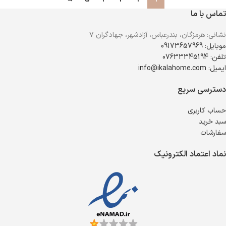
تماس با ما
نشانی: هرمزگان، بندرعباس، آزادشهر، جهادگران ۷
موبایل: 09173657969
تلفن: 07633345194
ایمیل: info@ikalahome.com
دسترسی سریع
حساب کاربری
سبد خرید
سفارشات
نماد اعتماد الکترونیک