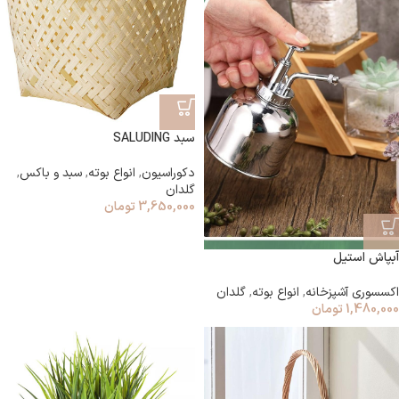
سبد SALUDING
دکوراسیون
,
انواع بوته
,
سبد و باکس
,
گلدان
3,650,000
تومان
آبپاش استیل
اکسسوری آشپزخانه
,
انواع بوته
,
گلدان
1,480,000
تومان