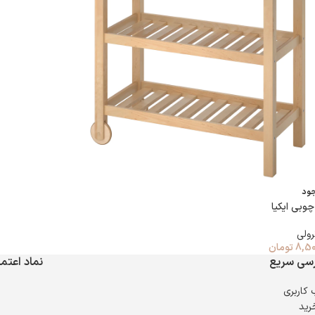
جود
چوبی ایکیا
رولی
8,50
تومان
سی سریع
نماد اعتما
کاربری
رید