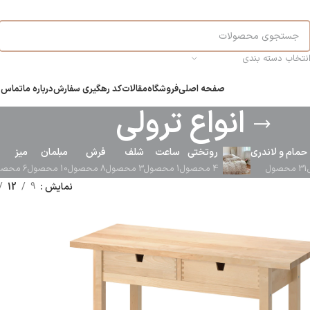
نتخاب دسته بندی
صفحه اصلی
فروشگاه
مقالات
کد رهگیری سفارش
درباره ما
تماس ب
انواع ترولی
حمام و لاندری
روتختی
ساعت
شلف
فرش
مبلمان
میز
31 محصول
4 محصول
1 محصول
3 محصول
8 محصول
10 محصول
6 محصول
نمایش
9
12