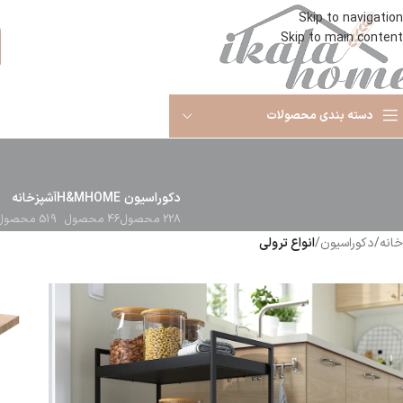
Skip to navigation
Skip to main content
ا
دسته بندی محصولات
دکوراسیون
H&MHOME
آشپزخانه
228 محصول
46 محصول
519 محصول
خانه
/
دکوراسیون
/
انواع ترولی