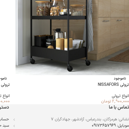
ناموجود
نامو
ترولی NISSAFORS
ترولی 
انواع ترولی
انواع ت
2,900,000
تومان
0,000
تماس با ما
دستر
نشانی: هرمزگان، بندرعباس، آزادشهر، جهادگران ۷
حساب 
موبایل: 09173657969
سبد خ