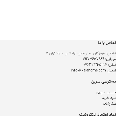
تماس با ما
نشانی: هرمزگان، بندرعباس، آزادشهر، جهادگران ۷
موبایل: 09173657969
تلفن: 07633345194
ایمیل: info@ikalahome.com
دسترسی سریع
حساب کاربری
سبد خرید
سفارشات
نماد اعتماد الکترونیک