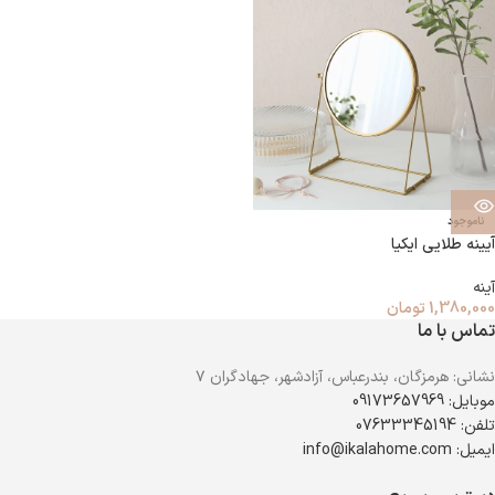
ناموجود
آیینه طلایی ایکیا
آینه
1,380,000
تومان
تماس با ما
نشانی: هرمزگان، بندرعباس، آزادشهر، جهادگران ۷
موبایل: 09173657969
تلفن: 07633345194
ایمیل: info@ikalahome.com