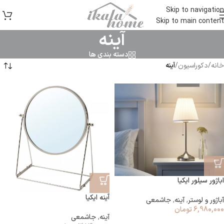
Skip to navigation
Skip to main content
آینه
دسته بندی ها
خانه
/
دکوراسیون
/
آینه
اباژور سیلور ایکیا
آینه ایکیا
آباژور و لوستر
,
آینه
,
جاشمعی
6,980,000
تومان
آینه
,
جاشمعی