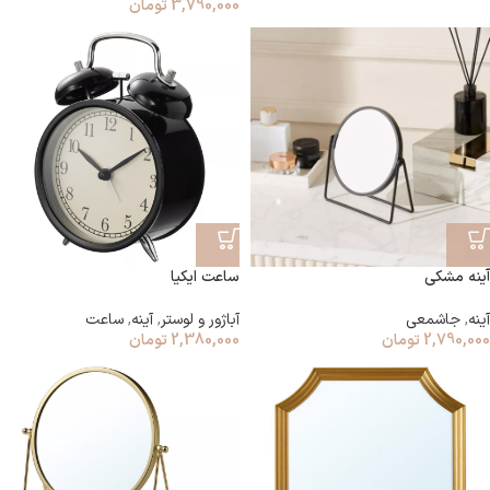
3,790,000
تومان
آینه مشکی
ساعت ایکیا
آینه
,
جاشمعی
آباژور و لوستر
,
آینه
,
ساعت
2,790,000
تومان
2,380,000
تومان