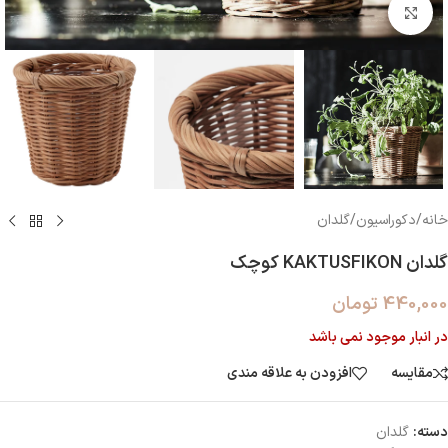
بزرگنمایی تصویر
خانه
/
دکوراسیون
/
گلدان
گلدان KAKTUSFIKON کوچک
440,000
تومان
در انبار موجود نمی باشد
مقایسه
افزودن به علاقه مندی
دسته:
گلدان