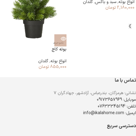
انواع بوته
,
سبد و باکس
,
گلدان
2,180,000
تومان
ناموجود
بوته کاج
انواع بوته
,
گلدان
855,000
تومان
تماس با ما
نشانی: هرمزگان، بندرعباس، آزادشهر، جهادگران ۷
موبایل: 09173657969
تلفن: 07633345194
ایمیل: info@ikalahome.com
دسترسی سریع