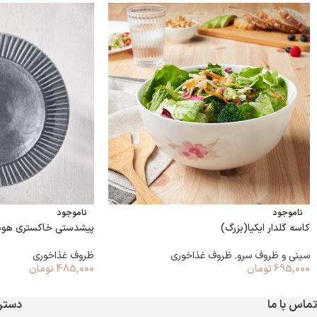
ناموجود
ناموجود
کاسه گلدار ایکیا(بزرگ)
پیشدستی خاکستری هوم
سینی و ظروف سرو
,
ظروف غذاخوری
ظروف غذاخوری
695,000
تومان
485,000
تومان
تماس با ما
دستر