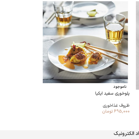
ناموجود
پلوخوری سفید ایکیا
ناموجود
پک چهارتایی پیشدست
ظروف غذاخوری
695,000
تومان
ظروف غذاخوری
480,000
تومان
د الکترونیک