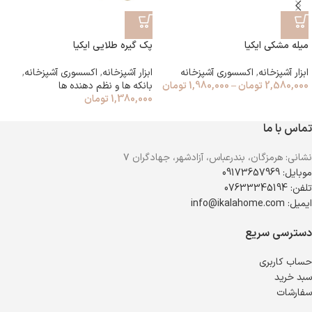
میله مشکی ایکیا
پک گیره طلایی ایکیا
ابزار آشپزخانه
,
اکسسوری آشپزخانه
ابزار آشپزخانه
,
اکسسوری آشپزخانه
,
2,580,000
تومان
–
1,980,000
تومان
بانکه ها و نظم دهنده ها
1,380,000
تومان
تماس با ما
نشانی: هرمزگان، بندرعباس، آزادشهر، جهادگران ۷
موبایل: 09173657969
تلفن: 07633345194
ایمیل: info@ikalahome.com
دسترسی سریع
حساب کاربری
سبد خرید
سفارشات