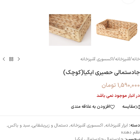
خانه
/
آشپزخانه
/
اکسسوری آشپزخانه
جادستمالی حصیری ایکیا(کوچک)
1,590,000
تومان
در انبار موجود نمی باشد
مقایسه
افزودن به علاقه مندی
دسته:
ابزار آشپزخانه
,
اکسسوری آشپزخانه
,
دستمال و زیربشقابی
,
سبد و باکس
,
نظم دهنده
برچسب:
جادستمال،جادستمالی ایکیا