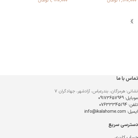
2,180,000
تومان
1,980,000
تومان
تماس با ما
نشانی: هرمزگان، بندرعباس، آزادشهر، جهادگران ۷
موبایل: 09173657969
تلفن: 07633345194
ایمیل: info@ikalahome.com
دسترسی سریع
حساب کاربری