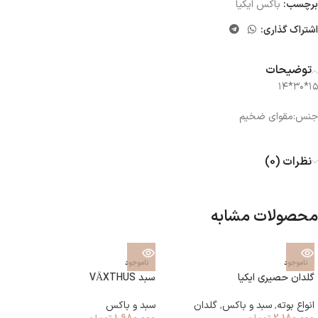
برچسب:
باکس ایکیا
اشتراک گذاری:
توضیحات
۱۵*۳۰*۱۴
جنس:مقوای ضخیم
نظرات (0)
محصولات مشابه
ناموجود
ناموجود
گلدان حصیری ایکیا
سبد VÄXTHUS
انواع بوته
,
سبد و باکس
,
گلدان
سبد و باکس