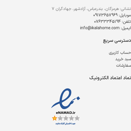
نشانی: هرمزگان، بندرعباس، آزادشهر، جهادگران ۷
موبایل: 09173657969
تلفن: 07633345194
ایمیل: info@ikalahome.com
دسترسی سریع
حساب کاربری
سبد خرید
سفارشات
نماد اعتماد الکترونیک