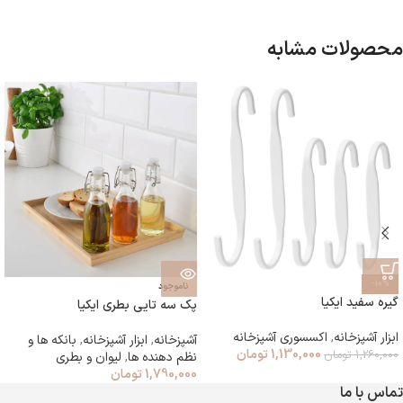
محصولات مشابه
-10%
ناموجود
گیره سفید ایکیا
پک سه تایی بطری ایکیا
ابزار آشپزخانه
,
اکسسوری آشپزخانه
آشپزخانه
,
ابزار آشپزخانه
,
بانکه ها و
1,130,000
تومان
1,260,000
تومان
نظم دهنده ها
,
لیوان و بطری
1,790,000
تومان
تماس با ما