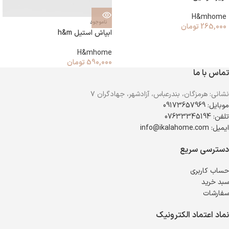
H&mhome
ناموجود
265,000
تومان
ابپاش استیل h&m
H&mhome
590,000
تومان
تماس با ما
نشانی: هرمزگان، بندرعباس، آزادشهر، جهادگران ۷
موبایل: 09173657969
تلفن: 07633345194
ایمیل: info@ikalahome.com
دسترسی سریع
حساب کاربری
سبد خرید
سفارشات
نماد اعتماد الکترونیک