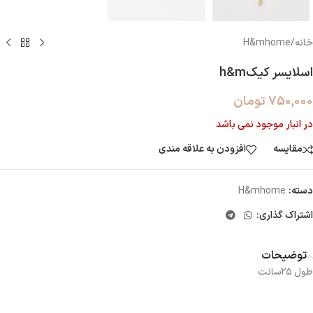
خانه
/
H&mhome
اسلایسر کیکh&m
750,000
تومان
در انبار موجود نمی باشد
مقایسه
افزودن به علاقه مندی
دسته:
H&mhome
اشتراک گذاری:
توضیحات
طول ۲۵سانت